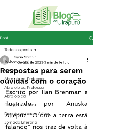
Post
Todos os posts
Dayan Marchini
Todos os posts
11 de abr. de 2023
3 min de leitura
Respostas para serem
Poesia
ouvidas com o coração
Abre o bico, Professor!
Abra o bico, Professor!
Escrito por Ilan Brenman e 
Abra o bico!
ilustrado por Anuska 
Colégio Uirapuru
Dica do professor Arthur
Allepuz, “O que a terra está 
Jornada Literária
falando” nos traz de volta à 