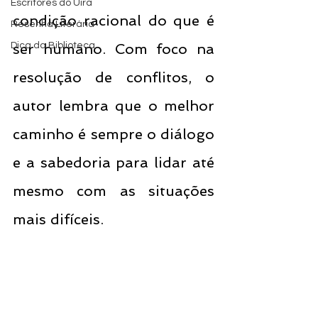
Escritores do Uira
condição racional do que é 
Resenha Literária
Dica da Biblioteca
ser humano. Com foco na 
resolução de conflitos, o 
autor lembra que o melhor 
caminho é sempre o diálogo 
e a sabedoria para lidar até 
mesmo com as situações 
mais difíceis.