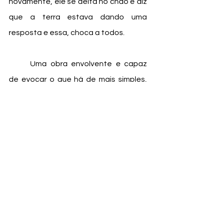
novamente, ele se deita no chão e diz 
que a terra estava dando uma 
resposta e essa, choca a todos. 
	Uma obra envolvente e capaz 
de evocar o que há de mais simples, 
apontando soluções para se refletir 
sobre relações em sociedade e ainda, 
sobre a importância de uma 
comunicação não violenta.