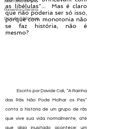
Escritores do Uira
as libélulas”...  Mas é claro 
Resenha Literária
que não poderia ser só isso, 
porque com monotonia não 
Dica da Biblioteca
se faz história, não é 
mesmo?
	Escrito por Davide Cali, “A Rainha 
das Rãs Não Pode Molhar os Pés” 
conta a história de um grupo de rãs 
que vive sua vida normalmente, até 
que algo inusitado acontece: um 