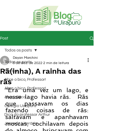
Post
Todos os posts
Dayan Marchini
Todos os posts
6 de dez. de 2022
2 min de leitura
Rã(inha), A rainha das
Poesia
rãs
Abre o bico, Professor!
Abra o bico, Professor!
“Era uma vez um lago, e 
nesse lago havia rãs.  Rãs 
Abra o bico!
que passavam os dias 
Colégio Uirapuru
fazendo coisas de rãs: 
Dica do professor Arthur
saltavam e apanhavam 
moscas, cochilavam depois 
Jornada Literária
do almoço, brincavam com 