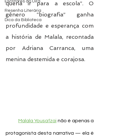
Escritores do Uira
queria ir para a escola”. O 
Resenha Literária
gênero “biografia” ganha 
Dica da Biblioteca
profundidade e esperança com 
a história de Malala, recontada 
por Adriana Carranca, uma 
menina destemida e corajosa.
Malala Yousafzai
 não é apenas a 
protagonista desta narrativa — ela é 