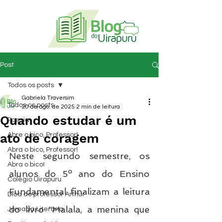
Post
Todos os posts
Gabriela Traversim
Todos os posts
20 de ago. de 2025
2 min de leitura
Quando estudar é um
Poesia
ato de coragem
Abre o bico, Professor!
Abra o bico, Professor!
Neste segundo semestre, os 
Abra o bico!
alunos do 5º ano do Ensino 
Colégio Uirapuru
Fundamental finalizam a leitura 
Dica do professor Arthur
do livro “Malala, a menina que 
Jornada Literária