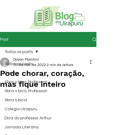
Post
Todos os posts
Dayan Marchini
Todos os posts
10 de mai. de 2022
2 min de leitura
Pode chorar, coração,
Poesia
mas fique inteiro
Abre o bico, Professor!
Abra o bico, Professor!
Abra o bico!
Colégio Uirapuru
Dica do professor Arthur
Jornada Literária