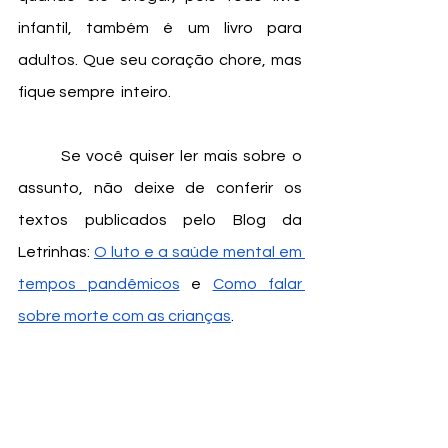
infantil, também é um livro para 
adultos. Que seu coração chore, mas 
fique sempre  inteiro. 
	Se você quiser ler mais sobre o 
assunto, não deixe de conferir os 
textos publicados pelo Blog da 
Letrinhas: 
O luto e a saúde mental em 
tempos pandêmicos
 e 
Como falar 
sobre morte com as crianças
. 
Biblioteca Escolar
literatura infantil
livro infantil
Inteligência Emocional
Luto