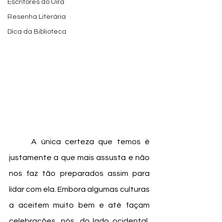
Escritores do Uira
Resenha Literária
Dica da Biblioteca
	A única certeza que temos é 
justamente a que mais assusta e não 
nos faz tão preparados assim para 
lidar com ela. Embora algumas culturas 
a aceitem muito bem e até façam 
celebrações, nós, do lado ocidental, 