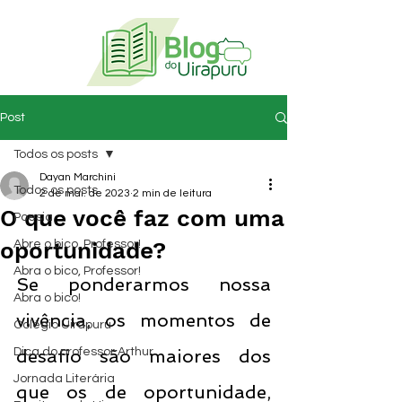
Post
Todos os posts
Dayan Marchini
Todos os posts
2 de mai. de 2023
2 min de leitura
O que você faz com uma
Poesia
oportunidade?
Abre o bico, Professor!
Abra o bico, Professor!
Se ponderarmos nossa 
Abra o bico!
vivência, os momentos de 
Colégio Uirapuru
Dica do professor Arthur
desafio são maiores dos 
Jornada Literária
que os de oportunidade, 