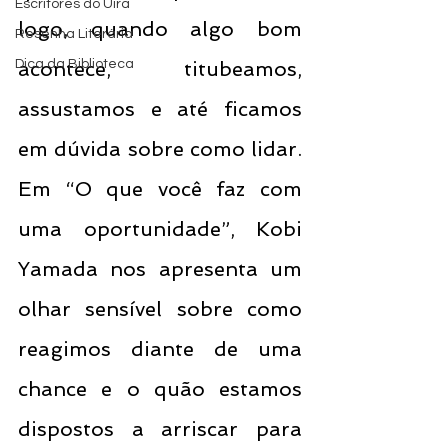
Escritores do Uira
logo, quando algo bom 
Resenha Literária
Dica da Biblioteca
acontece, titubeamos, 
assustamos e até ficamos 
em dúvida sobre como lidar. 
Em “O que você faz com 
uma oportunidade”, Kobi 
Yamada nos apresenta um 
olhar sensível sobre como 
reagimos diante de uma 
chance e o quão estamos 
dispostos a arriscar para 