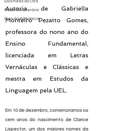
Escritores do Uira
Autoria de Gabriella 
Resenha Literária
Dica da Biblioteca
Monteiro Pezatto Gomes, 
professora do nono ano do 
Ensino Fundamental, 
licenciada em Letras 
Vernáculas e Clássicas e 
mestra em Estudos da 
Linguagem pela UEL.
Em 10 de dezembro, comemoramos os 
cem anos do nascimento de Clarice 
Lispector, um dos maiores nomes da 