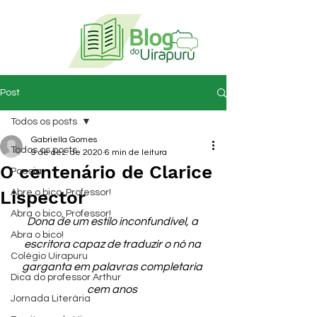
Post
Todos os posts
Gabriella Gomes
Todos os posts
9 de dez. de 2020
6 min de leitura
O centenário de Clarice
Poesia
Lispector
Abre o bico, Professor!
Abra o bico, Professor!
Dona de um estilo inconfundível, a 
Abra o bico!
escritora capaz de traduzir o nó na 
Colégio Uirapuru
garganta em palavras completaria 
Dica do professor Arthur
cem anos 
Jornada Literária