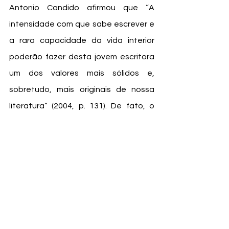
Antonio Candido afirmou que “A 
intensidade com que sabe escrever e 
a rara capacidade da vida interior 
poderão fazer desta jovem escritora 
um dos valores mais sólidos e, 
sobretudo, mais originais de nossa 
literatura” (2004, p. 131). De fato, o 
prenúncio de Candido se confirmou e, 
hoje, mesmo cem anos após seu 
nascimento, na intimidade de seus 
leitores, Clarice ainda vive.
Ela é tão livre que um dia 
será presa. Presa por quê? 