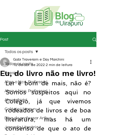
Post
Todos os posts
Gabi Traversim e Day Marchini
Todos os posts
12 de abr. de 2022
2 min de leitura
Eu, do livro não me livro!
Poesia
Ler é bom de mais, não é? 
Abre o bico, Professor!
Somos suspeitos aqui no 
Abra o bico, Professor!
Colégio, já que vivemos 
Abra o bico!
rodeados de livros e de boa 
Colégio Uirapuru
literatura, mas há um 
Dica do professor Arthur
consenso de que o ato de 
Jornada Literária