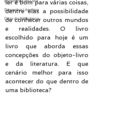
ler é bom para várias coisas, 
Escritores do Uira
dentre elas a possibilidade 
Resenha Literária
de conhecer outros mundos 
Dica da Biblioteca
e realidades. O livro 
escolhido para hoje é um 
livro que aborda essas 
concepções do objeto-livro 
e da literatura. E que 
cenário melhor para isso 
acontecer do que dentro de 
uma biblioteca? 