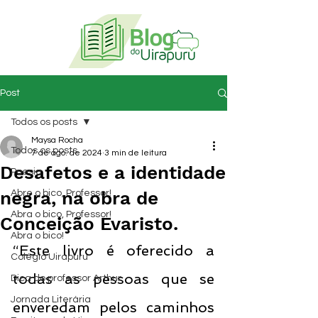
Post
Todos os posts
Maysa Rocha
Todos os posts
7 de ago. de 2024
3 min de leitura
Desafetos e a identidade
Poesia
negra, na obra de
Abre o bico, Professor!
Abra o bico, Professor!
Conceição Evaristo.
Abra o bico!
“Este livro é oferecido a 
Colégio Uirapuru
todas as pessoas que se 
Dica do professor Arthur
Jornada Literária
enveredam pelos caminhos 