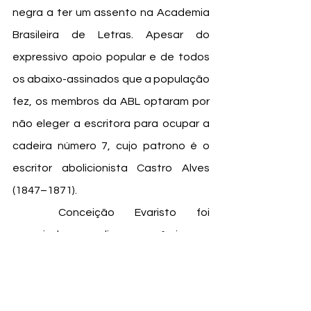
negra a ter um assento na Academia 
Brasileira de Letras. Apesar do 
expressivo apoio popular e de todos 
os abaixo-assinados que a população 
fez, os membros da ABL optaram por 
não eleger a escritora para ocupar a 
cadeira número 7, cujo patrono é o 
escritor abolicionista Castro Alves 
(1847–1871).
	Conceição Evaristo foi 
agraciada com diversos prêmios ao 
longo de sua carreira:
Prêmio Camélia da Liberdade 
(2007);