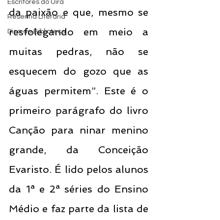
Escritores do Uira
da paixão e que, mesmo se 
Resenha Literária
resfolegando em meio a 
Dica da Biblioteca
muitas pedras, não se 
esquecem do gozo que as 
águas permitem”. Este é o 
primeiro parágrafo do livro 
Canção para ninar menino 
grande, da Conceição 
Evaristo. É lido pelos alunos 
da 1ª e 2ª séries do Ensino 
Médio e faz parte da lista de 