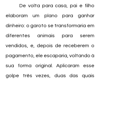
	De volta para casa, pai e filho 
elaboram um plano para ganhar 
dinheiro: o garoto se transformaria em 
diferentes animais para serem 
vendidos, e, depois de receberem o 
pagamento, ele escaparia, voltando à 
sua forma original. Aplicaram esse 
golpe três vezes, duas das quais 
enganando o próprio mágico, que 
tentava 	recuperar seu servo.
	Na terceira tentativa, porém, o 
plano falha parcialmente. O mágico 
compra o menino transformado em um 
cavalo e o leva para casa, trancando-