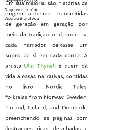
Escritores do Uira
Em sua maioria, são histórias de 
Resenha Literária
origem anônima, transmitidas 
Dica da Biblioteca
de geração em geração por 
meio da tradição oral, como se 
cada narrador deixasse um 
sopro de si em cada conto. A 
artista 
Ulla Thynell
 é quem dá 
vida a essas narrativas, contidas 
no livro “Nordic Tales: 
folktales from Norway, Sweden, 
Finland, Iceland, and Denmark” 
preenchendo as páginas com 
ilustrações ricas, detalhadas e 