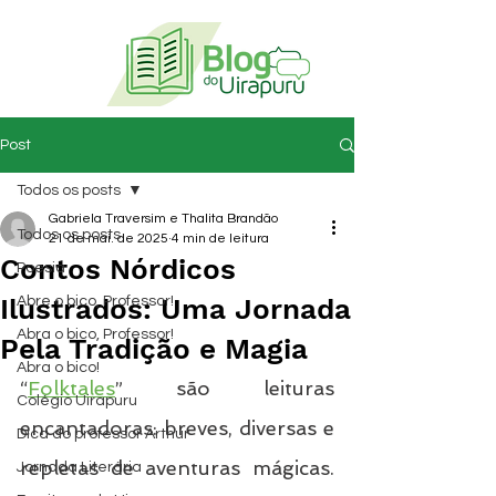
Post
Todos os posts
Gabriela Traversim e Thalita Brandão
Todos os posts
21 de mai. de 2025
4 min de leitura
Contos Nórdicos
Poesia
Ilustrados: Uma Jornada
Abre o bico, Professor!
Abra o bico, Professor!
Pela Tradição e Magia
Abra o bico!
“
Folktales
” são leituras 
Colégio Uirapuru
encantadoras: breves, diversas e 
Dica do professor Arthur
repletas de aventuras mágicas. 
Jornada Literária