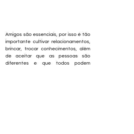
Amigos são essenciais, por isso é tão 
importante cultivar relacionamentos, 
brincar, trocar conhecimentos, além 
de aceitar que as pessoas são 
diferentes e que todos podem 
colaborar para que o outro se torne 
melhor.
E assim termina nossa história, que 
fica mais gostosa rodeada de amigos. 
Livro:
Claro, Cleusa. Claro, Clóvis.
Autora/Ilustradora: 
Raquel Matsuhita
Editora:
 Editora do Brasil