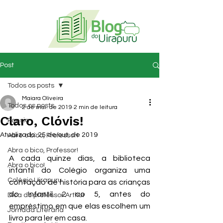
Post
Todos os posts
Maiara Oliveira
Todos os posts
2 de mai. de 2019
2 min de leitura
Claro, Clóvis!
Poesia
Atualizado:
25 de out. de 2019
Abre o bico, Professor!
Abra o bico, Professor!
A cada quinze dias, a biblioteca 
Abra o bico!
infantil do Colégio organiza uma 
Colégio Uirapuru
contação de história para as crianças 
do Infantil 2 ao 5, antes do 
Dica do professor Arthur
empréstimo em que elas escolhem um 
Jornada Literária
livro para ler em casa.