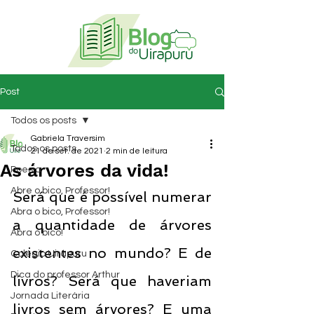
Post
Todos os posts
Gabriela Traversim
Todos os posts
21 de set. de 2021
2 min de leitura
As árvores da vida!
Poesia
Abre o bico, Professor!
Será que é possível numerar 
Abra o bico, Professor!
a quantidade de árvores 
Abra o bico!
existentes no mundo? E de 
Colégio Uirapuru
Dica do professor Arthur
livros? Será que haveriam 
Jornada Literária
livros sem árvores? E uma 