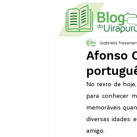
Gabriela Traversi
Afonso C
portugu
No texto de hoje,
para conhecer ma
memoráveis quanto
diversas idades:
amigo.