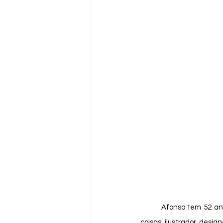
	Afonso tem 52 anos e é Português. Nasceu em Figueira da Foz e, além de escritor, faz muitas outras 
coisas; ilustrador, desi