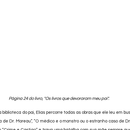
Página 24 do livro, "Os livros que devoraram meu pai". 
ha de Dr. Moreau”, “O médico e o monstro ou o estranho caso de Dr. J
m “Crime e Castigo” e trava uma batalha com sua mãe sempre que