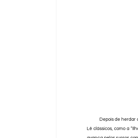
	Depois de herdar a biblioteca do pai, Elias percorre todas as obras que ele leu em busca de encontrá-lo. 
Lê clássicos, como a “Il
avança pelos russos co