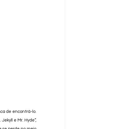
ekyll e Mr. Hyde”, 
 se perde no meio 