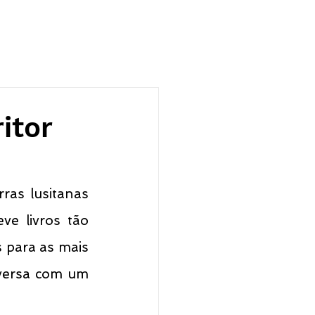
itor
ras lusitanas 
e livros tão 
 para as mais 
versa com um 