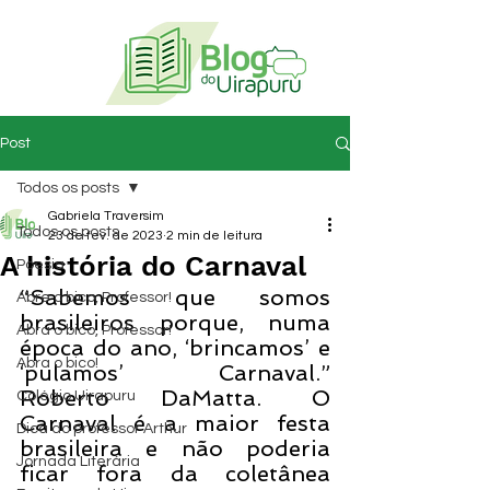
Post
Todos os posts
Gabriela Traversim
Todos os posts
23 de fev. de 2023
2 min de leitura
A história do Carnaval
Poesia
“Sabemos que somos 
Abre o bico, Professor!
brasileiros porque, numa 
Abra o bico, Professor!
época do ano, ‘brincamos’ e 
Abra o bico!
‘pulamos’ Carnaval.” 
Roberto DaMatta. O 
Colégio Uirapuru
Carnaval é a maior festa 
Dica do professor Arthur
brasileira e não poderia 
Jornada Literária
ficar fora da coletânea 