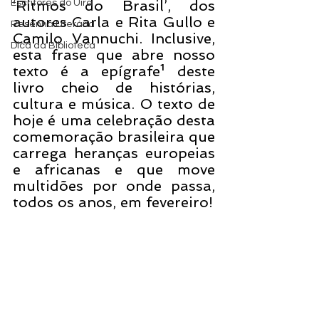
‘Ritmos do Brasil’, dos 
Escritores do Uira
autores Carla e Rita Gullo e 
Resenha Literária
Camilo Vannuchi. Inclusive, 
Dica da Biblioteca
esta frase que abre nosso 
texto é a epígrafe¹ deste 
livro cheio de histórias, 
cultura e música. O texto de 
hoje é uma celebração desta 
comemoração brasileira que 
carrega heranças europeias 
e africanas e que move 
multidões por onde passa, 
todos os anos, em fevereiro! 