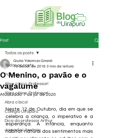
Post
Todos os posts
Giulia Yokomizo Girardi
Todos os posts
19 de out. de 2018
3 min de leitura
O Menino, o pavão e o
Poesia
vagalume
Abre o bico, Professor!
Abra o bico, Professor!
Atualizado:
7 de jul. de 2020
Abra o bico!
Neste 12 de Outubro, dia em que se 
Colégio Uirapuru
celebra a criança, o imperativo é a 
Dica do professor Arthur
esperança. A infância, enquanto 
Jornada Literária
habitat natural dos sentimentos mais 