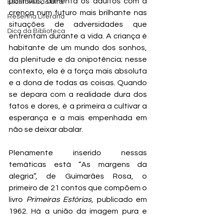
positivos, alimenta os adultos com a 
Escritores do Uira
crença num futuro mais brilhante nas 
Resenha Literária
situações de adversidades que 
Dica da Biblioteca
enfrentam durante a vida. A criança é 
habitante de um mundo dos sonhos, 
da plenitude e da onipotência; nesse 
contexto, ela é a força mais absoluta 
e a dona de todas as coisas. Quando 
se depara com a realidade dura dos 
fatos e dores, é a primeira a cultivar a 
esperança e a mais empenhada em 
não se deixar abalar.
Plenamente inserido nessas 
temáticas está “As margens da 
alegria”, de Guimarães Rosa, o 
primeiro de 21 contos que compõem o 
livro 
Primeiras Estórias
, publicado em 
1962. Há a união da imagem pura e 