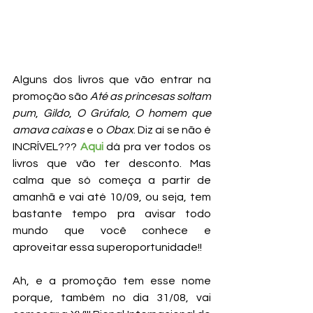
Alguns dos livros que vão entrar na 
promoção são 
Até as princesas soltam 
pum
, 
Gildo
, 
O Grúfalo
, 
O homem que 
amava caixas
 e o 
Obax
. Diz aí se não é 
INCRÍVEL??? 
Aqui
 dá pra ver todos os 
livros que vão ter desconto. Mas 
calma que só começa a partir de 
amanhã e vai até 10/09, ou seja, tem 
bastante tempo pra avisar todo 
mundo que você conhece e 
aproveitar essa superoportunidade!!
Ah, e a promoção tem esse nome 
porque, também no dia 31/08, vai 