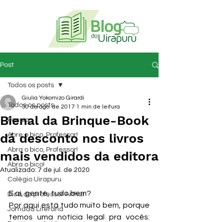
Post
Todos os posts
Giulia Yokomizo Girardi
Todos os posts
30 de ago. de 2017
1 min de leitura
Bienal da Brinque-Book
Poesia
dá desconto nos livros
Abre o bico, Professor!
Abra o bico, Professor!
mais vendidos da editora
Abra o bico!
Atualizado:
7 de jul. de 2020
Colégio Uirapuru
E aí, gente, tudo bem?
Dica do professor Arthur
Por aqui está tudo muito bem, porque 
Jornada Literária
temos uma notícia legal pra vocês: 