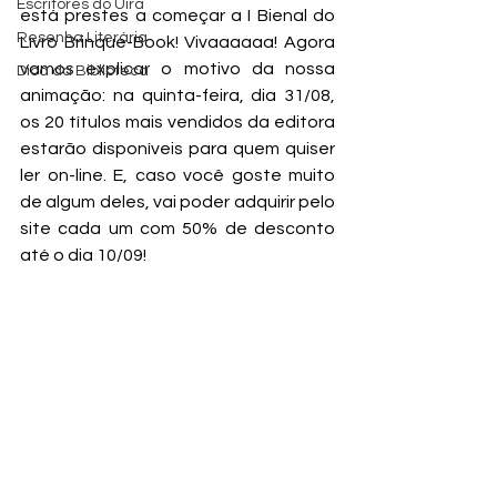
Escritores do Uira
está prestes a começar a I Bienal do 
Resenha Literária
Livro Brinque-Book! Vivaaaaaa! Agora 
vamos explicar o motivo da nossa 
Dica da Biblioteca
animação: na quinta-feira, dia 31/08, 
os 20 títulos mais vendidos da editora 
estarão disponíveis para quem quiser 
ler on-line. E, caso você goste muito 
de algum deles, vai poder adquirir pelo 
site cada um com 50% de desconto 
até o dia 10/09!