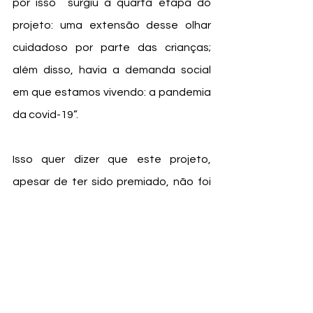
por isso  surgiu a quarta etapa do 
projeto: uma extensão desse olhar 
cuidadoso por parte das crianças; 
além disso, havia a demanda social 
em que estamos vivendo: a pandemia 
da covid-19”.
Isso quer dizer que este projeto, 
apesar de ter sido premiado, não foi 
concluído. Ainda há muito o que falar 
ainda sobre este tema com as 
crianças e  quando a escola retornou 
às atividades presenciais, todos os 
estudos que foram levantados, junto 