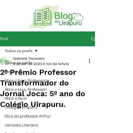
Post
Todos os posts
Gabriela Traversim
Todos os posts
9 de out. de 2020
4 min de leitura
2º Prêmio Professor
Poesia
Transformador do
Abre o bico, Professor!
Abra o bico, Professor!
Jornal Joca: 5º ano do
Abra o bico!
Colégio Uirapuru.
Colégio Uirapuru
Dica do professor Arthur
Jornada Literária