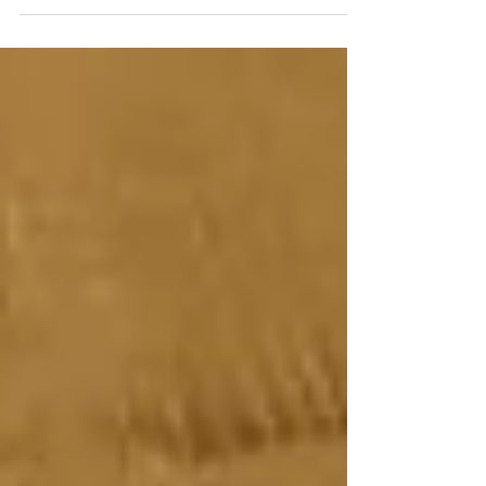
o Museu Imperial de Petrópolis. Em uma
mistura de “Os Batutinhas” com “Sherlock
Holmes”, o livro escrito por Ana Cristina
Massa abre a série de aventuras dos
“Invencíveis” e coloca o leitor em um
mistério pra lá de brasileiro. Cinco
amigos visitam o Museu Imperial de
Petrópolis em uma saída cultural escolar
e se deparam com um grandioso
mistério: ao comprarem