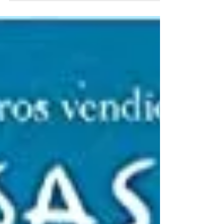
sobre a cegueira”, do autor José
Saramago, que ela recomenda para o
pessoal do Ensino Médio, para os colegas
da escola e para pais e mães dos
estudantes do Uirapuru. Quem topa ler
com a Tati? #colegiouirapuru
#bibliotecaUirapuru #dicadeleitura
#formaçãodeleitores