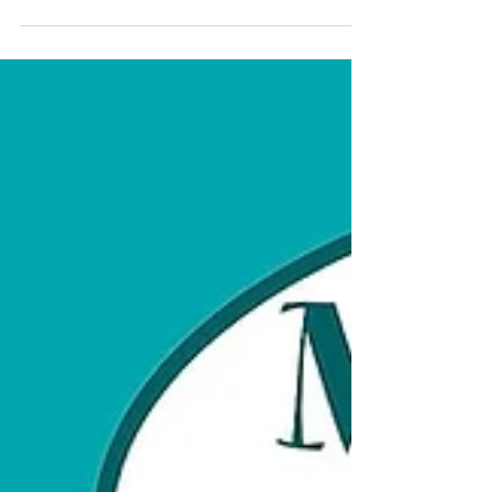
encontrou histórias para mergulhar em
fevereiro. Para estrear o nosso quadro de
indicações literárias, começaremos com
uma dobradinha espacial. Da série, “O
primeiro gato no espaço”, dos
estadunidenses Mac Barnett e Shawn
Harris, os livros escolhidos contam a
história do felino astronauta em busca de
uma pizza quase impossível e uma sopa
da perdição. E para quem não consegue
ficar longe de uma boa história, a Bib