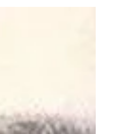
breves, diversas e repletas de aventuras
mágicas. Em sua maioria, são histórias de
origem anônima,...